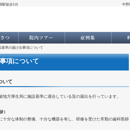
袋駅徒歩1分
中野
院長あいさつ・経歴
院内ツアー
症例集
設基準の届け出事項について
出事項について
ついて
省地方厚生局に施設基準に適合している旨の届出を行っています。
診）
に十分な体制の整備、十分な機器を有し、研修を受けた常勤の歯科医師