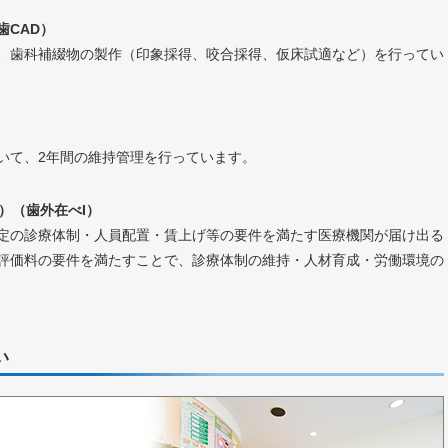
歯CAD）
、歯科補綴物の製作（印象採得、咬合採得、仮床試適など）を行ってい
いて、2年間の維持管理を行っています。
）（歯外在べI）
定の診療体制・人員配置・賃上げ等の要件を満たす医療機関が届け出る
評価料の要件を満たすことで、診療体制の維持・人材育成・労働環境の
い