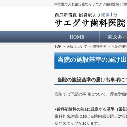
中野区で入れ歯治療ならサエグサ歯科医院｜沼
ホーム
TOP
>
医院について
>
施設基準
>
当院の施
当院の施設基準の届け
当院の施設基準の届け出事項に
当院では下記の事項について、厚生労働
●歯科初診料の注1に規定する基準（歯初
歯科外来診療における院内感染防止対策
及びスタッフがおります。