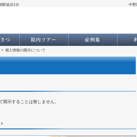
袋駅徒歩1分
中野
院長あいさつ・経歴
院内ツアー
症例集
>
個人情報の開示について
て
て開示することは致しません。
い